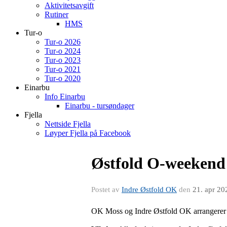
Aktivitetsavgift
Rutiner
HMS
Tur-o
Tur-o 2026
Tur-o 2024
Tur-o 2023
Tur-o 2021
Tur-o 2020
Einarbu
Info Einarbu
Einarbu - tursøndager
Fjella
Nettside Fjella
Løyper Fjella på Facebook
Østfold O-weekend
Postet av
Indre Østfold OK
den
21. apr 20
OK Moss og Indre Østfold OK arrangerer