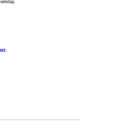
 søndag.
her
.