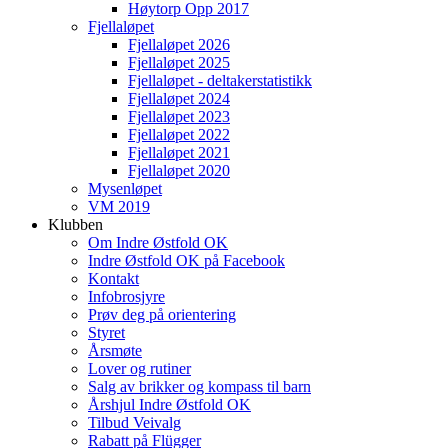
Høytorp Opp 2017
Fjellaløpet
Fjellaløpet 2026
Fjellaløpet 2025
Fjellaløpet - deltakerstatistikk
Fjellaløpet 2024
Fjellaløpet 2023
Fjellaløpet 2022
Fjellaløpet 2021
Fjellaløpet 2020
Mysenløpet
VM 2019
Klubben
Om Indre Østfold OK
Indre Østfold OK på Facebook
Kontakt
Infobrosjyre
Prøv deg på orientering
Styret
Årsmøte
Lover og rutiner
Salg av brikker og kompass til barn
Årshjul Indre Østfold OK
Tilbud Veivalg
Rabatt på Flügger