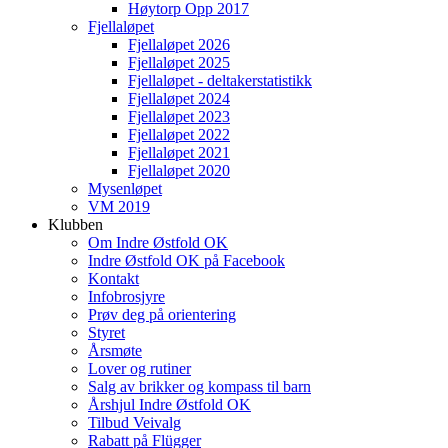
Høytorp Opp 2017
Fjellaløpet
Fjellaløpet 2026
Fjellaløpet 2025
Fjellaløpet - deltakerstatistikk
Fjellaløpet 2024
Fjellaløpet 2023
Fjellaløpet 2022
Fjellaløpet 2021
Fjellaløpet 2020
Mysenløpet
VM 2019
Klubben
Om Indre Østfold OK
Indre Østfold OK på Facebook
Kontakt
Infobrosjyre
Prøv deg på orientering
Styret
Årsmøte
Lover og rutiner
Salg av brikker og kompass til barn
Årshjul Indre Østfold OK
Tilbud Veivalg
Rabatt på Flügger