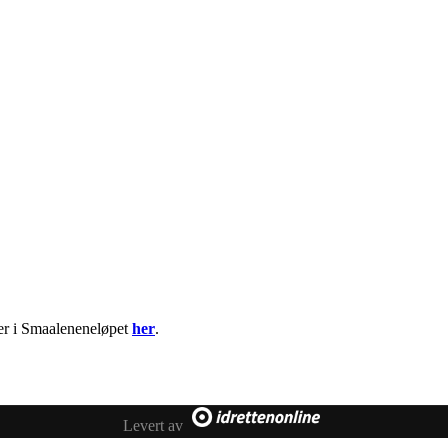
ser i Smaaleneneløpet
her
.
Levert av