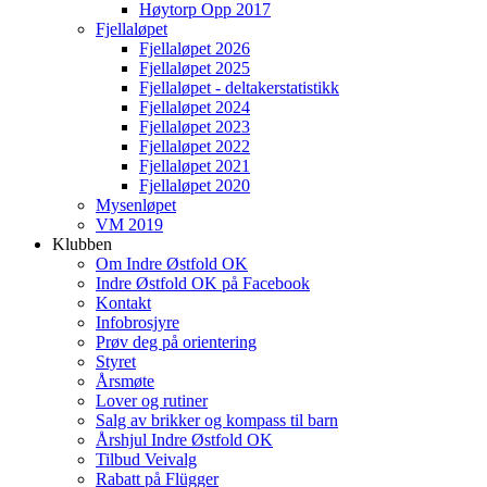
Høytorp Opp 2017
Fjellaløpet
Fjellaløpet 2026
Fjellaløpet 2025
Fjellaløpet - deltakerstatistikk
Fjellaløpet 2024
Fjellaløpet 2023
Fjellaløpet 2022
Fjellaløpet 2021
Fjellaløpet 2020
Mysenløpet
VM 2019
Klubben
Om Indre Østfold OK
Indre Østfold OK på Facebook
Kontakt
Infobrosjyre
Prøv deg på orientering
Styret
Årsmøte
Lover og rutiner
Salg av brikker og kompass til barn
Årshjul Indre Østfold OK
Tilbud Veivalg
Rabatt på Flügger