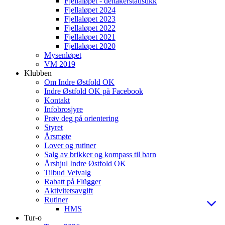
Fjellaløpet - deltakerstatistikk
Fjellaløpet 2024
Fjellaløpet 2023
Fjellaløpet 2022
Fjellaløpet 2021
Fjellaløpet 2020
Mysenløpet
VM 2019
Klubben
Om Indre Østfold OK
Indre Østfold OK på Facebook
Kontakt
Infobrosjyre
Prøv deg på orientering
Styret
Årsmøte
Lover og rutiner
Salg av brikker og kompass til barn
Årshjul Indre Østfold OK
Tilbud Veivalg
Rabatt på Flügger
Aktivitetsavgift
Rutiner
HMS
Tur-o