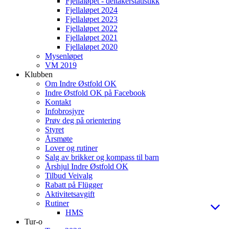
Fjellaløpet - deltakerstatistikk
Fjellaløpet 2024
Fjellaløpet 2023
Fjellaløpet 2022
Fjellaløpet 2021
Fjellaløpet 2020
Mysenløpet
VM 2019
Klubben
Om Indre Østfold OK
Indre Østfold OK på Facebook
Kontakt
Infobrosjyre
Prøv deg på orientering
Styret
Årsmøte
Lover og rutiner
Salg av brikker og kompass til barn
Årshjul Indre Østfold OK
Tilbud Veivalg
Rabatt på Flügger
Aktivitetsavgift
Rutiner
HMS
Tur-o