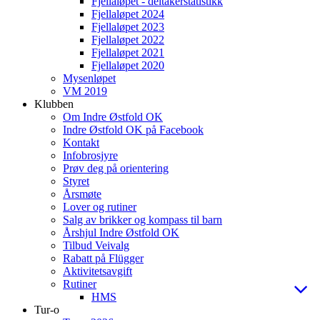
Fjellaløpet - deltakerstatistikk
Fjellaløpet 2024
Fjellaløpet 2023
Fjellaløpet 2022
Fjellaløpet 2021
Fjellaløpet 2020
Mysenløpet
VM 2019
Klubben
Om Indre Østfold OK
Indre Østfold OK på Facebook
Kontakt
Infobrosjyre
Prøv deg på orientering
Styret
Årsmøte
Lover og rutiner
Salg av brikker og kompass til barn
Årshjul Indre Østfold OK
Tilbud Veivalg
Rabatt på Flügger
Aktivitetsavgift
Rutiner
HMS
Tur-o