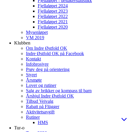
Fjellaløpet - deltakerstatistikk
Fjellaløpet 2024
Fjellaløpet 2023
Fjellaløpet 2022
Fjellaløpet 2021
Fjellaløpet 2020
Mysenløpet
VM 2019
Klubben
Om Indre Østfold OK
Indre Østfold OK på Facebook
Kontakt
Infobrosjyre
Prøv deg på orientering
Styret
Årsmøte
Lover og rutiner
Salg av brikker og kompass til barn
Årshjul Indre Østfold OK
Tilbud Veivalg
Rabatt på Flügger
Aktivitetsavgift
Rutiner
HMS
Tur-o