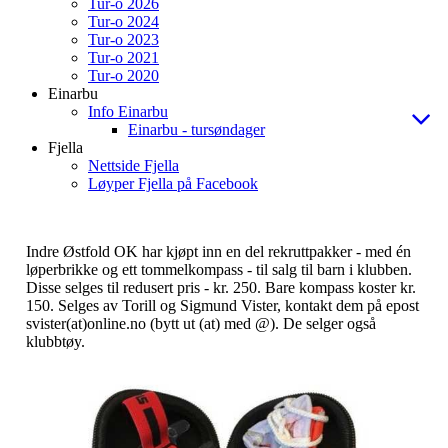
Tur-o 2026
Tur-o 2024
Tur-o 2023
Tur-o 2021
Tur-o 2020
Einarbu
Info Einarbu
Einarbu - tursøndager
Fjella
Nettside Fjella
Løyper Fjella på Facebook
Indre Østfold OK har kjøpt inn en del rekruttpakker - med én
løperbrikke og ett tommelkompass - til salg til barn i klubben.
Disse selges til redusert pris - kr. 250. Bare kompass koster kr.
150. Selges av Torill og Sigmund Vister, kontakt dem på epost
svister(at)online.no (bytt ut (at) med @). De selger også
klubbtøy.