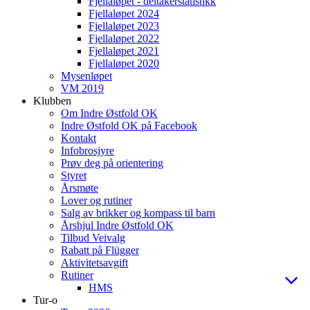
Fjellaløpet - deltakerstatistikk
Fjellaløpet 2024
Fjellaløpet 2023
Fjellaløpet 2022
Fjellaløpet 2021
Fjellaløpet 2020
Mysenløpet
VM 2019
Klubben
Om Indre Østfold OK
Indre Østfold OK på Facebook
Kontakt
Infobrosjyre
Prøv deg på orientering
Styret
Årsmøte
Lover og rutiner
Salg av brikker og kompass til barn
Årshjul Indre Østfold OK
Tilbud Veivalg
Rabatt på Flügger
Aktivitetsavgift
Rutiner
HMS
Tur-o