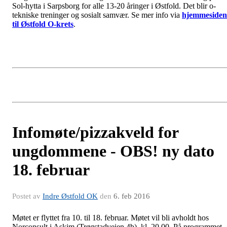
Sol-hytta i Sarpsborg for alle 13-20 åringer i Østfold. Det blir o-
tekniske treninger og sosialt samvær. Se mer info via
hjemmesiden
til Østfold O-krets
.
Infomøte/pizzakveld for
ungdommene - OBS! ny dato
18. februar
Postet av
Indre Østfold OK
den
6. feb 2016
Møtet er flyttet fra 10. til 18. februar. Møtet vil bli avholdt hos
Norconsult i Askim (Trøgstadveien 4b), kl. 20.00. På programmet