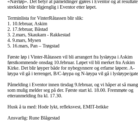
«Nærløp». Det betyr at påmeldinger gjøres i Eventor og at resultate
strekktider blir tilgjenglig i Eventor etter løpet.
Terminlista for VinterRåtassen blir slik:
1. 10.februar, Askim
2. 17.februar, Båstad
3. 2.mars, Skaukam - Rakkestad
4. 9.mars, Mysen
5. 16.mars, Pan – Trøgstad
Første løp i Vinter-Råtassen vil bli arrangert fra lysløypa i Askim
førstkommende onsdag 10.februar. Løpet vil bli merket fra Askim
Kirke. Det blir løyper både for nybegynnere og erfarne løpere. A-
løypa vil gå i terrenget, B/C-løypa og N-løypa vil gå i lysløype/gate
Påmelding i Eventor innen tirsdag 9.februar, og vi håper at så man
som mulig melder seg på der. Første start kl. 18.00. Fremmøte og
etteranmelding fra kl. 17.30.
Husk å ta med: Hode lykt, refleksvest, EMIT-brikke
Ansvarlig: Rune Blågestad