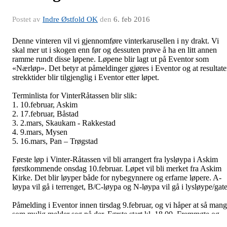
Postet av
Indre Østfold OK
den
6. feb 2016
Denne vinteren vil vi gjennomføre vinterkarusellen i ny drakt. Vi
skal mer ut i skogen enn før og dessuten prøve å ha en litt annen
ramme rundt disse løpene. Løpene blir lagt ut på Eventor som
«Nærløp». Det betyr at påmeldinger gjøres i Eventor og at resultate
strekktider blir tilgjenglig i Eventor etter løpet.
Terminlista for VinterRåtassen blir slik:
1. 10.februar, Askim
2. 17.februar, Båstad
3. 2.mars, Skaukam - Rakkestad
4. 9.mars, Mysen
5. 16.mars, Pan – Trøgstad
Første løp i Vinter-Råtassen vil bli arrangert fra lysløypa i Askim
førstkommende onsdag 10.februar. Løpet vil bli merket fra Askim
Kirke. Det blir løyper både for nybegynnere og erfarne løpere. A-
løypa vil gå i terrenget, B/C-løypa og N-løypa vil gå i lysløype/gate
Påmelding i Eventor innen tirsdag 9.februar, og vi håper at så man
som mulig melder seg på der. Første start kl. 18.00. Fremmøte og
etteranmelding fra kl. 17.30.