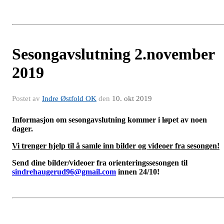
Sesongavslutning 2.november
2019
Postet av
Indre Østfold OK
den
10. okt 2019
Informasjon om sesongavslutning kommer i løpet av noen
dager.
Vi trenger hjelp til å samle inn bilder og videoer fra sesongen!
Send dine bilder/videoer fra orienteringssesongen til
sindrehaugerud96@gmail.com
innen 24/10!