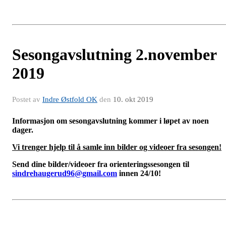
Sesongavslutning 2.november
2019
Postet av
Indre Østfold OK
den
10. okt 2019
Informasjon om sesongavslutning kommer i løpet av noen
dager.
Vi trenger hjelp til å samle inn bilder og videoer fra sesongen!
Send dine bilder/videoer fra orienteringssesongen til
sindrehaugerud96@gmail.com
innen 24/10!