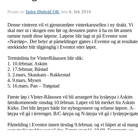
Postet av
Indre Østfold OK
den
6. feb 2016
Denne vinteren vil vi gjennomføre vinterkarusellen i ny drakt. Vi
skal mer ut i skogen enn før og dessuten prøve å ha en litt annen
ramme rundt disse løpene. Løpene blir lagt ut på Eventor som
«Nærløp». Det betyr at påmeldinger gjøres i Eventor og at resultate
strekktider blir tilgjenglig i Eventor etter løpet.
Terminlista for VinterRåtassen blir slik:
1. 10.februar, Askim
2. 17.februar, Båstad
3. 2.mars, Skaukam - Rakkestad
4. 9.mars, Mysen
5. 16.mars, Pan – Trøgstad
Første løp i Vinter-Råtassen vil bli arrangert fra lysløypa i Askim
førstkommende onsdag 10.februar. Løpet vil bli merket fra Askim
Kirke. Det blir løyper både for nybegynnere og erfarne løpere. A-
løypa vil gå i terrenget, B/C-løypa og N-løypa vil gå i lysløype/gate
Påmelding i Eventor innen tirsdag 9.februar, og vi håper at så man
som mulig melder seg på der. Første start kl. 18.00. Fremmøte og
etteranmelding fra kl. 17.30.