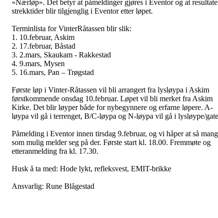
«Nærløp». Det betyr at påmeldinger gjøres i Eventor og at resultate
strekktider blir tilgjenglig i Eventor etter løpet.
Terminlista for VinterRåtassen blir slik:
1. 10.februar, Askim
2. 17.februar, Båstad
3. 2.mars, Skaukam - Rakkestad
4. 9.mars, Mysen
5. 16.mars, Pan – Trøgstad
Første løp i Vinter-Råtassen vil bli arrangert fra lysløypa i Askim
førstkommende onsdag 10.februar. Løpet vil bli merket fra Askim
Kirke. Det blir løyper både for nybegynnere og erfarne løpere. A-
løypa vil gå i terrenget, B/C-løypa og N-løypa vil gå i lysløype/gate
Påmelding i Eventor innen tirsdag 9.februar, og vi håper at så man
som mulig melder seg på der. Første start kl. 18.00. Fremmøte og
etteranmelding fra kl. 17.30.
Husk å ta med: Hode lykt, refleksvest, EMIT-brikke
Ansvarlig: Rune Blågestad