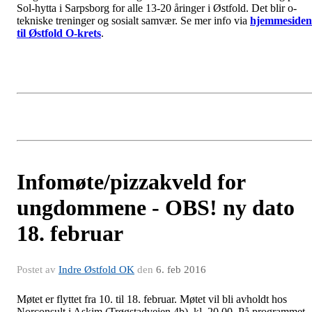
Sol-hytta i Sarpsborg for alle 13-20 åringer i Østfold. Det blir o-
tekniske treninger og sosialt samvær. Se mer info via
hjemmesiden
til Østfold O-krets
.
Infomøte/pizzakveld for
ungdommene - OBS! ny dato
18. februar
Postet av
Indre Østfold OK
den
6. feb 2016
Møtet er flyttet fra 10. til 18. februar. Møtet vil bli avholdt hos
Norconsult i Askim (Trøgstadveien 4b), kl. 20.00. På programmet