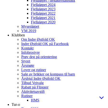
Fjellaløpet - deltakerstatistikk
Fjellaløpet 2024
Fjellaløpet 2023
Fjellaløpet 2022
Fjellaløpet 2021
Fjellaløpet 2020
Mysenløpet
VM 2019
Klubben
Om Indre Østfold OK
Indre Østfold OK på Facebook
Kontakt
Infobrosjyre
Prøv deg på orientering
Styret
Årsmøte
Lover og rutiner
Salg av brikker og kompass til barn
Årshjul Indre Østfold OK
Tilbud Veivalg
Rabatt på Flügger
Aktivitetsavgift
Rutiner
HMS
Tur-o