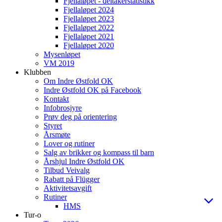
Fjellaløpet - deltakerstatistikk
Fjellaløpet 2024
Fjellaløpet 2023
Fjellaløpet 2022
Fjellaløpet 2021
Fjellaløpet 2020
Mysenløpet
VM 2019
Klubben
Om Indre Østfold OK
Indre Østfold OK på Facebook
Kontakt
Infobrosjyre
Prøv deg på orientering
Styret
Årsmøte
Lover og rutiner
Salg av brikker og kompass til barn
Årshjul Indre Østfold OK
Tilbud Veivalg
Rabatt på Flügger
Aktivitetsavgift
Rutiner
HMS
Tur-o