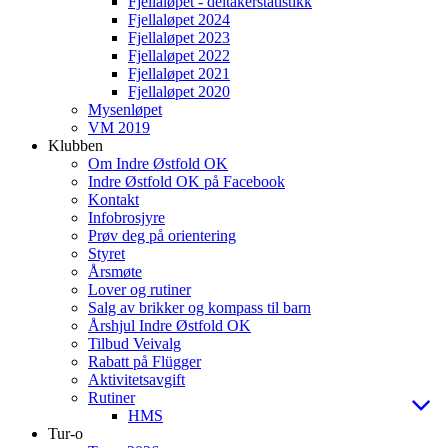
Fjellaløpet - deltakerstatistikk
Fjellaløpet 2024
Fjellaløpet 2023
Fjellaløpet 2022
Fjellaløpet 2021
Fjellaløpet 2020
Mysenløpet
VM 2019
Klubben
Om Indre Østfold OK
Indre Østfold OK på Facebook
Kontakt
Infobrosjyre
Prøv deg på orientering
Styret
Årsmøte
Lover og rutiner
Salg av brikker og kompass til barn
Årshjul Indre Østfold OK
Tilbud Veivalg
Rabatt på Flügger
Aktivitetsavgift
Rutiner
HMS
Tur-o