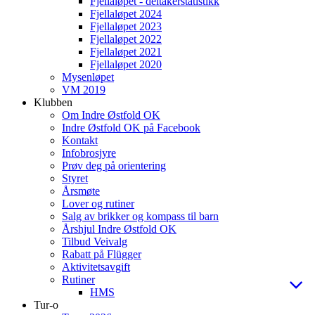
Fjellaløpet - deltakerstatistikk
Fjellaløpet 2024
Fjellaløpet 2023
Fjellaløpet 2022
Fjellaløpet 2021
Fjellaløpet 2020
Mysenløpet
VM 2019
Klubben
Om Indre Østfold OK
Indre Østfold OK på Facebook
Kontakt
Infobrosjyre
Prøv deg på orientering
Styret
Årsmøte
Lover og rutiner
Salg av brikker og kompass til barn
Årshjul Indre Østfold OK
Tilbud Veivalg
Rabatt på Flügger
Aktivitetsavgift
Rutiner
HMS
Tur-o