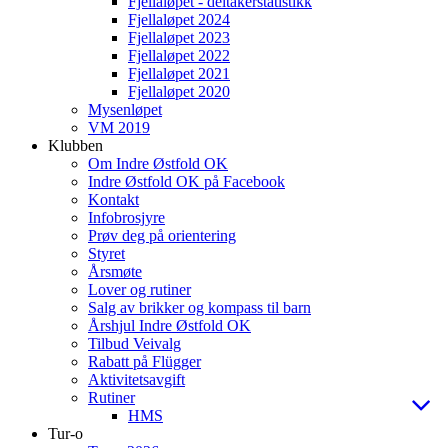
Fjellaløpet - deltakerstatistikk
Fjellaløpet 2024
Fjellaløpet 2023
Fjellaløpet 2022
Fjellaløpet 2021
Fjellaløpet 2020
Mysenløpet
VM 2019
Klubben
Om Indre Østfold OK
Indre Østfold OK på Facebook
Kontakt
Infobrosjyre
Prøv deg på orientering
Styret
Årsmøte
Lover og rutiner
Salg av brikker og kompass til barn
Årshjul Indre Østfold OK
Tilbud Veivalg
Rabatt på Flügger
Aktivitetsavgift
Rutiner
HMS
Tur-o