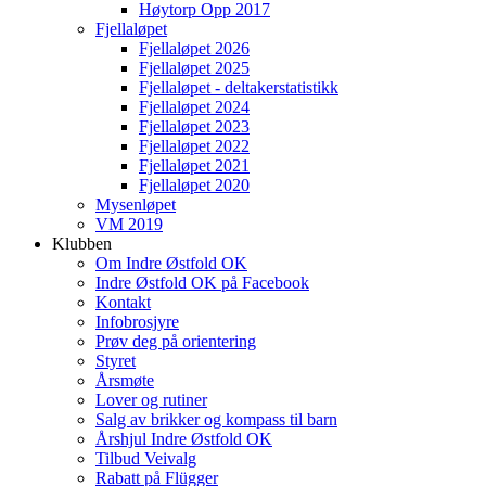
Høytorp Opp 2017
Fjellaløpet
Fjellaløpet 2026
Fjellaløpet 2025
Fjellaløpet - deltakerstatistikk
Fjellaløpet 2024
Fjellaløpet 2023
Fjellaløpet 2022
Fjellaløpet 2021
Fjellaløpet 2020
Mysenløpet
VM 2019
Klubben
Om Indre Østfold OK
Indre Østfold OK på Facebook
Kontakt
Infobrosjyre
Prøv deg på orientering
Styret
Årsmøte
Lover og rutiner
Salg av brikker og kompass til barn
Årshjul Indre Østfold OK
Tilbud Veivalg
Rabatt på Flügger