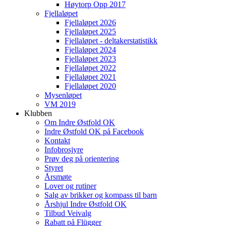
Høytorp Opp 2017
Fjellaløpet
Fjellaløpet 2026
Fjellaløpet 2025
Fjellaløpet - deltakerstatistikk
Fjellaløpet 2024
Fjellaløpet 2023
Fjellaløpet 2022
Fjellaløpet 2021
Fjellaløpet 2020
Mysenløpet
VM 2019
Klubben
Om Indre Østfold OK
Indre Østfold OK på Facebook
Kontakt
Infobrosjyre
Prøv deg på orientering
Styret
Årsmøte
Lover og rutiner
Salg av brikker og kompass til barn
Årshjul Indre Østfold OK
Tilbud Veivalg
Rabatt på Flügger