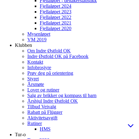
Fjellaløpet - deltakerstatistikk
Fjellaløpet 2024
Fjellaløpet 2023
Fjellaløpet 2022
Fjellaløpet 2021
Fjellaløpet 2020
Mysenløpet
VM 2019
Klubben
Om Indre Østfold OK
Indre Østfold OK på Facebook
Kontakt
Infobrosjyre
Prøv deg på orientering
Styret
Årsmøte
Lover og rutiner
Salg av brikker og kompass til barn
Årshjul Indre Østfold OK
Tilbud Veivalg
Rabatt på Flügger
Aktivitetsavgift
Rutiner
HMS
Tur-o