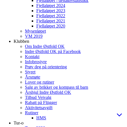
Fjellaløpet - deltakerstatistikk
Fjellaløpet 2024
Fjellaløpet 2023
Fjellaløpet 2022
Fjellaløpet 2021
Fjellaløpet 2020
Mysenløpet
VM 2019
Klubben
Om Indre Østfold OK
Indre Østfold OK på Facebook
Kontakt
Infobrosjyre
Prøv deg på orientering
Styret
Årsmøte
Lover og rutiner
Salg av brikker og kompass til barn
Årshjul Indre Østfold OK
Tilbud Veivalg
Rabatt på Flügger
Aktivitetsavgift
Rutiner
HMS
Tur-o